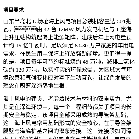
项目要求
山东半岛北 L 场址海上风电项目总装机容量达 504兆
瓦，由 42 台 12MW 风力发电机组与 1 座海
上升压站构筑起海上能源矩阵，建成后年上网电量预
计约 15 亿千瓦时，足以满足 60-80 万户家庭的年用电
需求，在民生用电保障上释放强劲能量。更值得一提
的是，项目每年可节约标准煤约 45 万吨，减排二氧化
碳约 120 万吨，以实打实的环保效益，为区域大气环
境改善和气候变化应对写下生动答卷，让绿色发展的
理念在蔚蓝深海落地生根。
海上风电的建设，考验着技术与材料的双重实力，尤
其是在深海环境中，每一个工程细节都关乎项目的长
期安全与稳定。该项目全部采用成熟的导管架基础，
这一海上风电常用基础形式的安全核心，在于导管架
腿壁与海底桩基之间的灌浆连接。这一连接段如同深