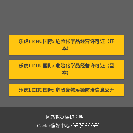
乐虎LEHU国际: 危险化学品经营许可证（正
本）
乐虎LEHU国际: 危险化学品经营许可证（副
本）
乐虎LEHU国际: 危险废物污染防治信息公开
网站数据保护声明
Cookie偏好中心 