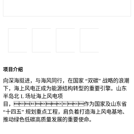
项目介绍
向深海挺进，与海风同行，在国家 “双碳” 战略的浪潮
下，海上风电正成为能源结构转型的重要引擎。山东
半岛北 L 场址海上风电项
目，作为国家及山东省
“十四五” 规划重点工程，肩负着打造海上风电基地、
推动绿色低碳高质量发展的重要使命。